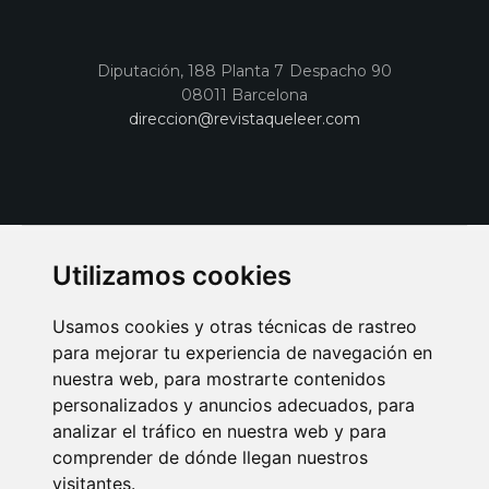
Diputación, 188 Planta 7 Despacho 90
08011 Barcelona
direccion@revistaqueleer.com
Utilizamos cookies
Usamos cookies y otras técnicas de rastreo
para mejorar tu experiencia de navegación en
nuestra web, para mostrarte contenidos
personalizados y anuncios adecuados, para
analizar el tráfico en nuestra web y para
AVISO LEGAL
POLITICA DE COOKIES
POLITICA DE PRIVACIDAD
comprender de dónde llegan nuestros
PUBLICIDAD EN LA REVISTA QUÉ LEER
SORTEO-PREESTRENOS
visitantes.