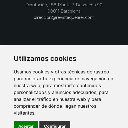
Diputación, 188 Planta 7 Despacho 90
08011 Barcelona
direccion@revistaqueleer.com
Utilizamos cookies
Usamos cookies y otras técnicas de rastreo
para mejorar tu experiencia de navegación en
nuestra web, para mostrarte contenidos
personalizados y anuncios adecuados, para
analizar el tráfico en nuestra web y para
AVISO LEGAL
POLITICA DE COOKIES
POLITICA DE PRIVACIDAD
comprender de dónde llegan nuestros
PUBLICIDAD EN LA REVISTA QUÉ LEER
SORTEO-PREESTRENOS
visitantes.
SUSCRIPCIONES
DISEÑO WEB BARCELONA
Connecor Revistas
Aceptar
Configurar