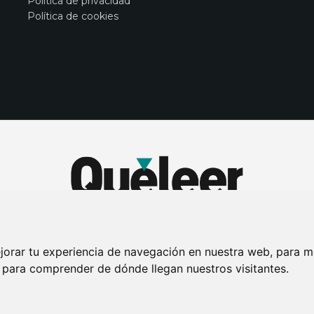
Política de privacidad
Política de cookies
jorar tu experiencia de navegación en nuestra web, para m
y para comprender de dónde llegan nuestros visitantes.
DE PRIVACIDAD
PUBLICIDAD EN LA REVISTA QUÉ LEER
SORTEO-PREESTR
Connecor Revistas