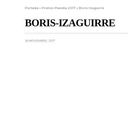
Portada
»
Premio Planeta 2017
»
Boris-Izaguirre
BORIS-IZAGUIRRE
28 NOVIEMBRE, 2017