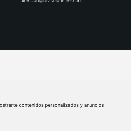
direccion@revistaqueleer.com
ostrarte contenidos personalizados y anuncios
ENOS
SUSCRIPCIONES
DISEÑO WEB BARCELONA