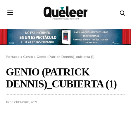
Portada
»
Genio
»
Genio (Patrick Dennis)_cubierta (1)
GENIO (PATRICK
DENNIS)_CUBIERTA (1)
18 SEPTIEMBRE, 2017