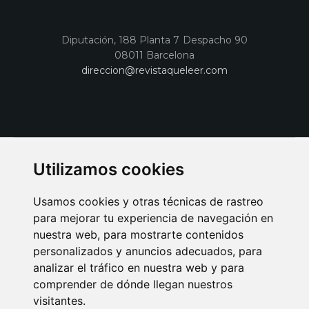
Diputación, 188 Planta 7 Despacho 90
08011 Barcelona
direccion@revistaqueleer.com
Utilizamos cookies
Usamos cookies y otras técnicas de rastreo
para mejorar tu experiencia de navegación en
nuestra web, para mostrarte contenidos
personalizados y anuncios adecuados, para
analizar el tráfico en nuestra web y para
AVISO LEGAL
POLITICA DE COOKIES
POLITICA DE PRIVACIDAD
comprender de dónde llegan nuestros
PUBLICIDAD EN LA REVISTA QUÉ LEER
SORTEO-PREESTRENOS
visitantes.
SUSCRIPCIONES
DISEÑO WEB BARCELONA