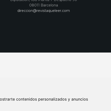
08011 Barcelona
direccion@revistaqueleer.com
ostrarte contenidos personalizados y anuncios
ENOS
SUSCRIPCIONES
DISEÑO WEB BARCELONA