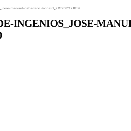
_jose-manuel-caballero-bonald_201702221819
E-INGENIOS_JOSE-MANU
9