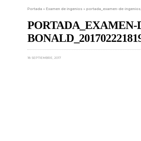
Portada
»
Examen de ingenios
»
portada_examen-de-ingenios
PORTADA_EXAMEN-D
BONALD_20170222181
18 SEPTIEMBRE, 2017