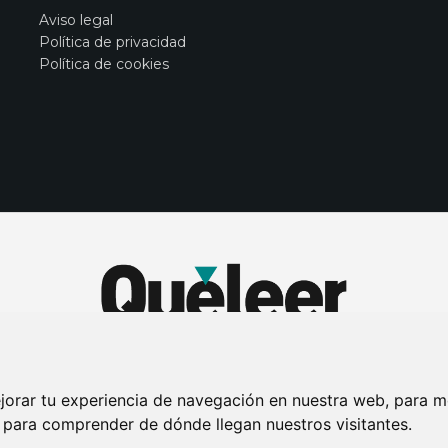
Aviso legal
Política de privacidad
Política de cookies
jorar tu experiencia de navegación en nuestra web, para m
y para comprender de dónde llegan nuestros visitantes.
DE PRIVACIDAD
PUBLICIDAD EN LA REVISTA QUÉ LEER
SORTEO-PREESTR