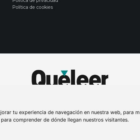
Política de privacidad
Política de cookies
jorar tu experiencia de navegación en nuestra web, para m
y para comprender de dónde llegan nuestros visitantes.
DE PRIVACIDAD
PUBLICIDAD EN LA REVISTA QUÉ LEER
SORTEO-PREESTR
Connecor Revistas