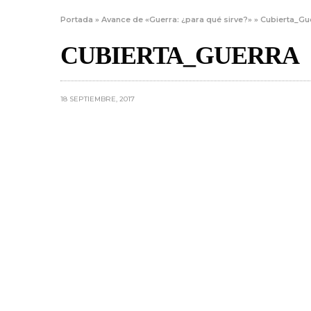
Portada
»
Avance de «Guerra: ¿para qué sirve?»
»
Cubierta_Gu
CUBIERTA_GUERRA
18 SEPTIEMBRE, 2017