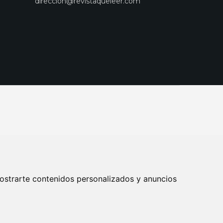
direccion@revistaqueleer.com
ostrarte contenidos personalizados y anuncios
ENOS
SUSCRIPCIONES
DISEÑO WEB BARCELONA