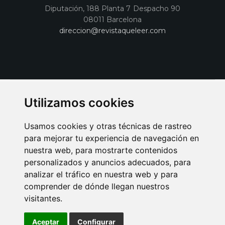
Diputación, 188 Planta 7 Despacho 90
08011 Barcelona
direccion@revistaqueleer.com
Utilizamos cookies
Usamos cookies y otras técnicas de rastreo
para mejorar tu experiencia de navegación en
nuestra web, para mostrarte contenidos
personalizados y anuncios adecuados, para
analizar el tráfico en nuestra web y para
AVISO LEGAL
POLITICA DE COOKIES
POLITICA DE PRIVACIDAD
comprender de dónde llegan nuestros
PUBLICIDAD EN LA REVISTA QUÉ LEER
SORTEO-PREESTRENOS
visitantes.
SUSCRIPCIONES
DISEÑO WEB BARCELONA
Connecor Revistas
Aceptar
Configurar