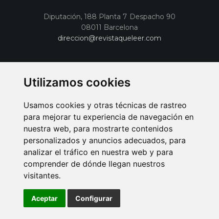
Diputación, 188 Planta 7 Despacho 90
08011 Barcelona
direccion@revistaqueleer.com
Utilizamos cookies
Usamos cookies y otras técnicas de rastreo
para mejorar tu experiencia de navegación en
nuestra web, para mostrarte contenidos
personalizados y anuncios adecuados, para
analizar el tráfico en nuestra web y para
comprender de dónde llegan nuestros
visitantes.
AVISO LEGAL
POLITICA DE COOKIES
POLITICA DE PRIVACIDAD
PUBLICIDAD EN LA REVISTA QUÉ LEER
SORTEO-PREESTRENOS
Aceptar
Configurar
SUSCRIPCIONES
DISEÑO WEB BARCELONA