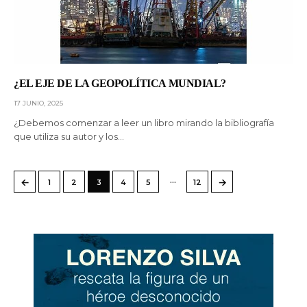
¿EL EJE DE LA GEOPOLÍTICA MUNDIAL?
17 JUNIO, 2025
¿Debemos comenzar a leer un libro mirando la bibliografía
que utiliza su autor y los…
…
←
→
1
2
3
4
5
12