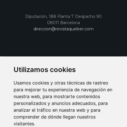
Diputación, 188 Planta 7 Despacho 90
08011 Barcelona
direccion@revistaqueleer.com
Utilizamos cookies
Usamos cookies y otras técnicas de rastreo
para mejorar tu experiencia de navegación en
nuestra web, para mostrarte contenidos
personalizados y anuncios adecuados, para
analizar el tráfico en nuestra web y para
AVISO LEGAL
POLITICA DE COOKIES
POLITICA DE PRIVACIDAD
comprender de dónde llegan nuestros
PUBLICIDAD EN LA REVISTA QUÉ LEER
SORTEO-PREESTRENOS
visitantes.
SUSCRIPCIONES
DISEÑO WEB BARCELONA